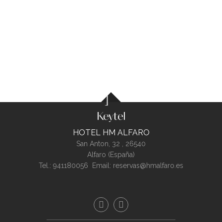
HOTEL HM ALFARO
San Anton, 32 ,
26540
Alfaro (
España
)
Tel.:
941180056
Email:
reservas@hmalfaro.es