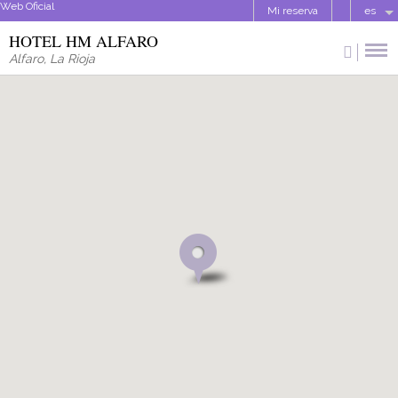
Web Oficial
Mi reserva
es
HOTEL HM ALFARO
Alfaro
,
La Rioja