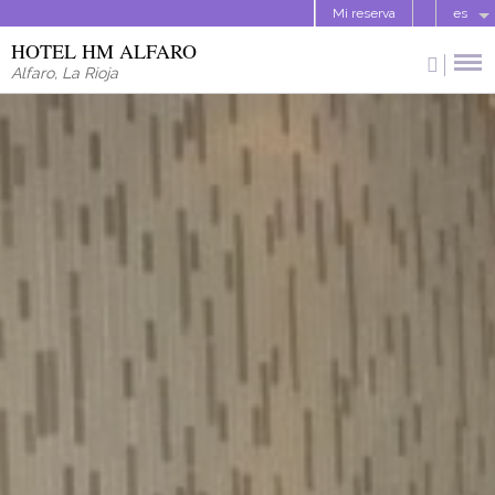
Mi reserva
es
HOTEL HM ALFARO
Alfaro
,
La Rioja